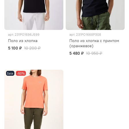
арт.
231PO1696J599
арт.
231PO1668P308
Поло из хлопка
Поло из хлопка с принтом
(оранжевое)
5 100 ₽
10 200 ₽
5 480 ₽
10 950 ₽
Sale
-50%