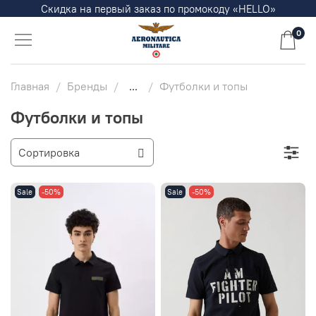
Скидка на первый заказ по промокоду «HELLO»
0
Главная
Бренды
...
Футболки и топы
Футболки и топы
Sale
-50%
Sale
-50%