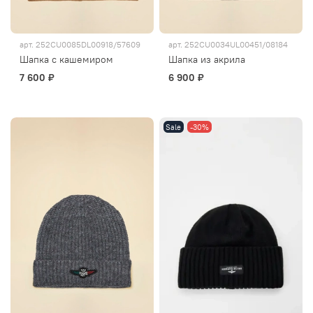
арт.
252CU0085DL00918/57609
арт.
252CU0034UL00451/08184
Шапка с кашемиром
Шапка из акрила
7 600 ₽
6 900 ₽
Sale
-30%