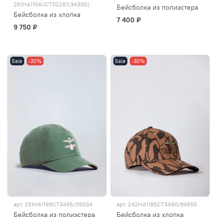
261HA1104UCT02261(34300)
Бейсболка из полиэстера
Бейсболка из хлопка
7 400 ₽
9 750 ₽
Sale
-30%
Sale
-30%
арт.
251HA1199CT3495/39334
арт.
242HA1185CT3490/94555
Бейсболка из полиэстера
Бейсболка из хлопка