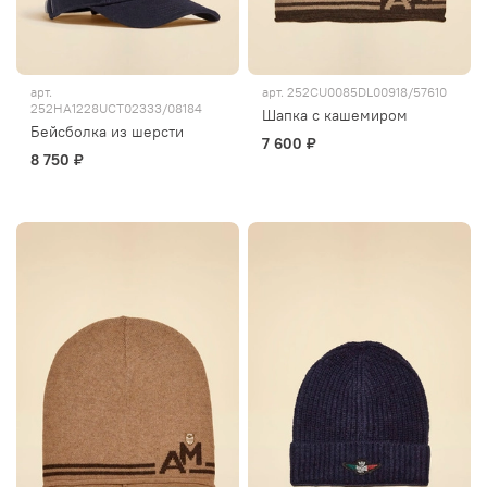
арт.
арт.
252CU0085DL00918/57610
252HA1228UCT02333/08184
Шапка с кашемиром
Бейсболка из шерсти
7 600 ₽
8 750 ₽