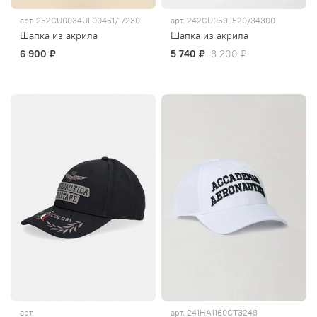
арт.
252CU0034UL00451/17230
арт.
242CU059L520/34300
Шапка из акрила
Шапка из акрила
6 900 ₽
5 740 ₽
8 200 ₽
арт.
арт.
241HA1160CT3248