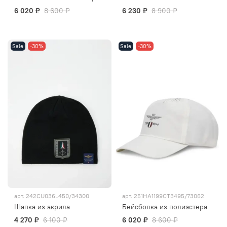
6 020 ₽
8 600 ₽
6 230 ₽
8 900 ₽
Sale
-30%
Sale
-30%
арт.
242CU036L450/34300
арт.
251HA1199CT3495/73062
Шапка из акрила
Бейсболка из полиэстера
4 270 ₽
6 100 ₽
6 020 ₽
8 600 ₽