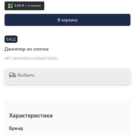
3 071 ₽
x 4
платежа
В корзину
SALE
Джемпер из хлопка
АРТ.
261MA1631UL00506(73062)
Выбрать
Характеристики
Бренд