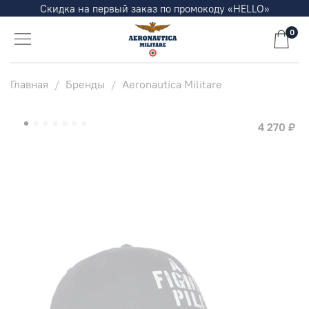
Скидка на первый заказ по промокоду «HELLO»
0
Главная
Бренды
Aeronautica Militare
4 270 ₽