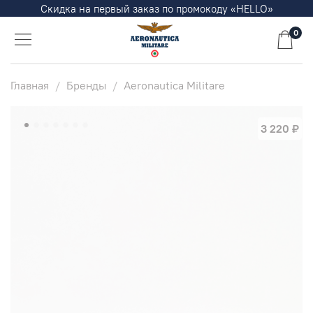
Скидка на первый заказ по промокоду «HELLO»
0
Главная
Бренды
Aeronautica Militare
3 220 ₽