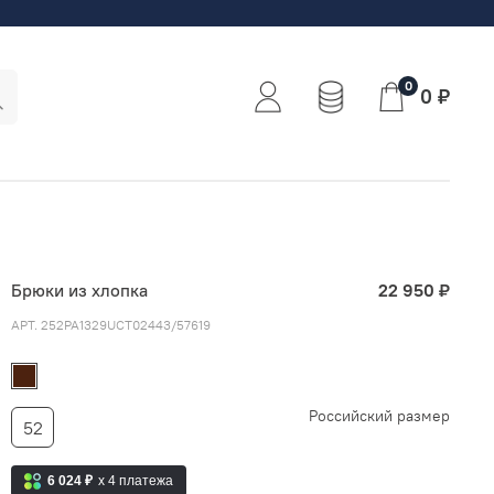
0
0 ₽
Брюки из хлопка
22 950 ₽
АРТ.
252PA1329UCT02443/57619
Российский размер
52
6 024 ₽
x 4
платежа