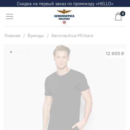
Скидка на первый заказ по промокоду «HELLO»
0
Главная
Бренды
Aeronautica Militare
12 900 ₽