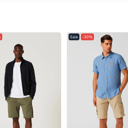
%
Sale
-30%