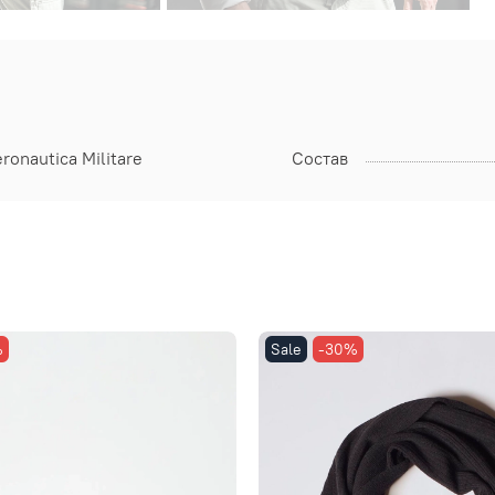
ronautica Militare
Состав
%
Sale
-30%