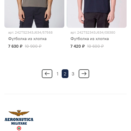
арт.
242TS2343J634/57568
арт.
242TS2343J634/08380
Футболка из хлопка
Футболка из хлопка
7 630 ₽
10 900 ₽
7 420 ₽
10 600 ₽
1
2
3