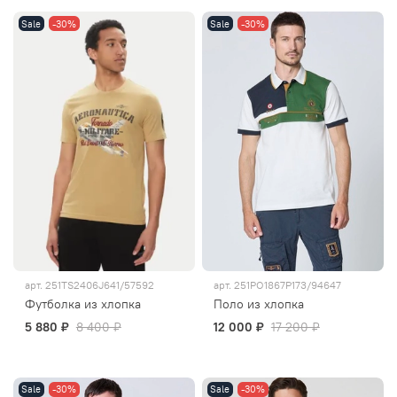
Sale
-30%
Sale
-30%
арт.
251TS2406J641/57592
арт.
251PO1867P173/94647
Футболка из хлопка
Поло из хлопка
5 880 ₽
8 400 ₽
12 000 ₽
17 200 ₽
Sale
-30%
Sale
-30%