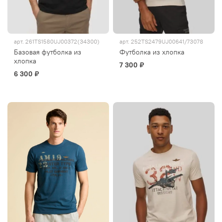
арт.
261TS1580UJ00372(34300)
арт.
252TS2479UJ00641/73078
Базовая футболка из
Футболка из хлопка
хлопка
7 300 ₽
6 300 ₽