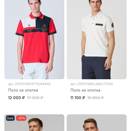
арт.
251PO1867P173/94646
арт.
251PO1865J680/73100
Поло из хлопка
Поло из хлопка
12 000 ₽
17 200 ₽
11 100 ₽
15 800 ₽
Sale
-30%