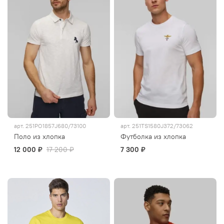
арт.
251PO1857J680/73100
арт.
251TS1580J372/73062
Поло из хлопка
Футболка из хлопка
12 000 ₽
17 200 ₽
7 300 ₽