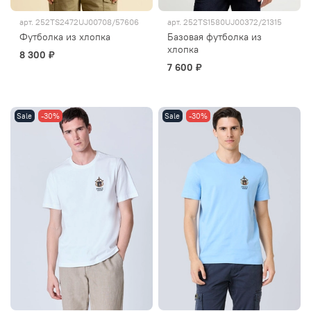
арт.
252TS2472UJ00708/57606
арт.
252TS1580UJ00372/21315
Футболка из хлопка
Базовая футболка из
хлопка
8 300 ₽
7 600 ₽
Sale
-30%
Sale
-30%