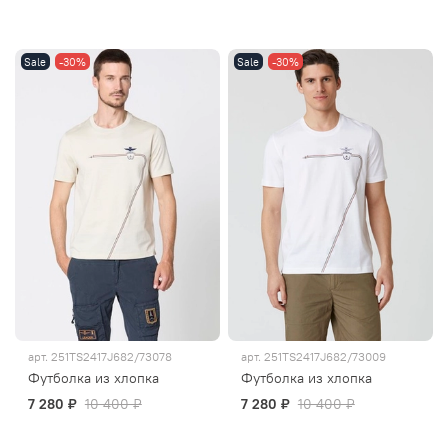
Sale
-30%
Sale
-30%
арт.
251TS2417J682/73078
арт.
251TS2417J682/73009
Футболка из хлопка
Футболка из хлопка
7 280 ₽
10 400 ₽
7 280 ₽
10 400 ₽