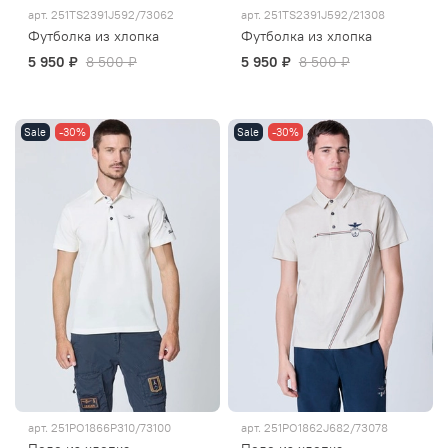
арт.
251TS2391J592/73062
арт.
251TS2391J592/21308
Футболка из хлопка
Футболка из хлопка
5 950 ₽
8 500 ₽
5 950 ₽
8 500 ₽
Sale
-30%
Sale
-30%
арт.
251PO1866P310/73100
арт.
251PO1862J682/73078