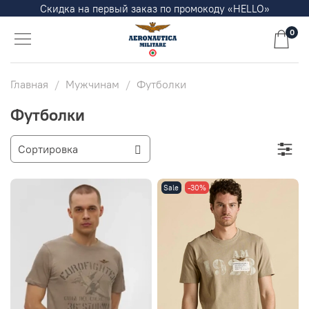
Скидка на первый заказ по промокоду «HELLO»
0
Главная
Мужчинам
Футболки
Футболки
Sale
-30%